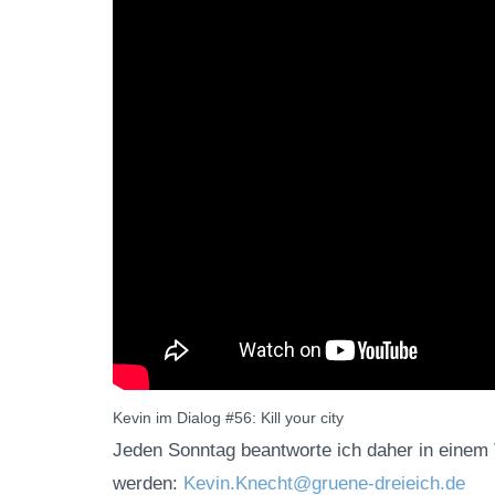
Kevin im Dialog #56: Kill your city
Jeden Sonntag beantworte ich daher in einem 
werden:
Kevin.Knecht@gruene-dreieich.de