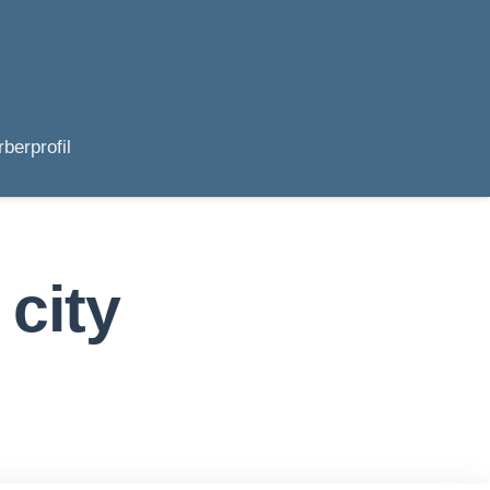
berprofil
 city