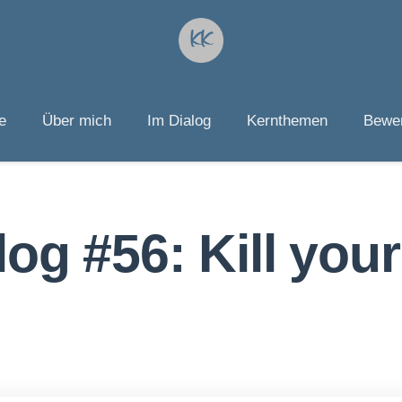
e
Über mich
Im Dialog
Kernthemen
Bewer
og #56: Kill your