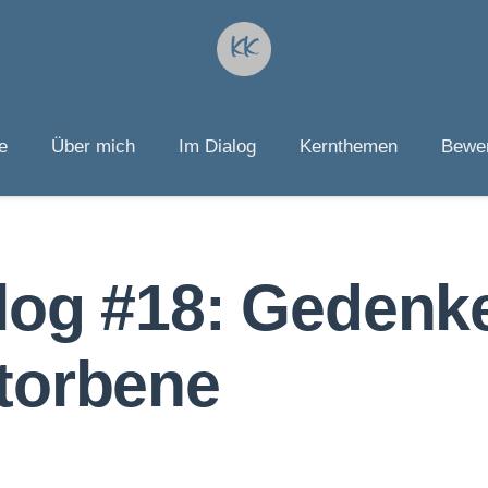
e
Über mich
Im Dialog
Kernthemen
Bewer
alog #18: Gedenk
torbene