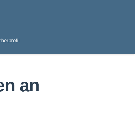
berprofil
en an