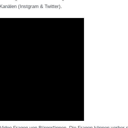
anälen (Instgram & Twitter).
Video Fragen von Bürger*innen. Die Fragen können vorher pe